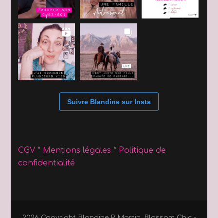
Suivre Blandine sur Insta
CGV
*
Mentions légales
*
Politique de
confidentialité
2026 Copyright
Blandine P. Martin
.
Blossom Chic -