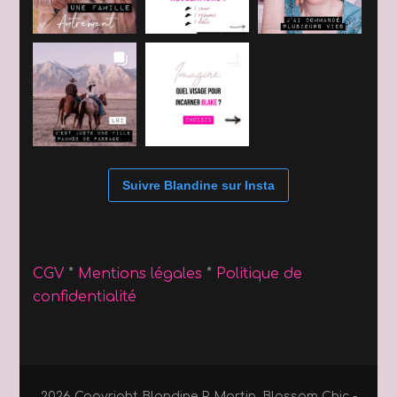
Suivre Blandine sur Insta
CGV
*
Mentions légales
*
Politique de
confidentialité
2026 Copyright
Blandine P. Martin
.
Blossom Chic -