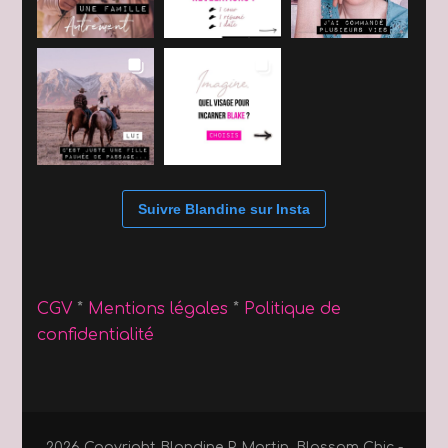
Suivre Blandine sur Insta
CGV
*
Mentions légales
*
Politique de
confidentialité
2026 Copyright
Blandine P. Martin
.
Blossom Chic -